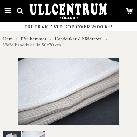
google-site-verification: google7e4b1026db5d9f32.html
FRI FRAKT VID KÖP ÖVER 2500 kr*
Hem
För hemmet
Handdukar & bäddtextil
Våffelhandduk i lin 50x70 cm