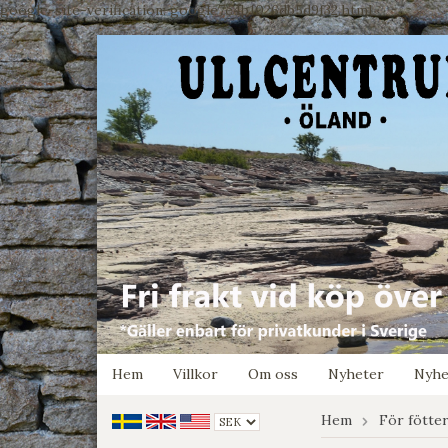
google-site-verification: google7e4b1026db5d9f32.html
Hem
Villkor
Om oss
Nyheter
Nyhe
Hem
För fötte