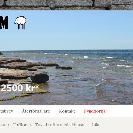
tsbrev
Återförsäljare
Kontakt
Fyndhörna
rna
Tofflor
Tovad toffla med skinnsula - Lila