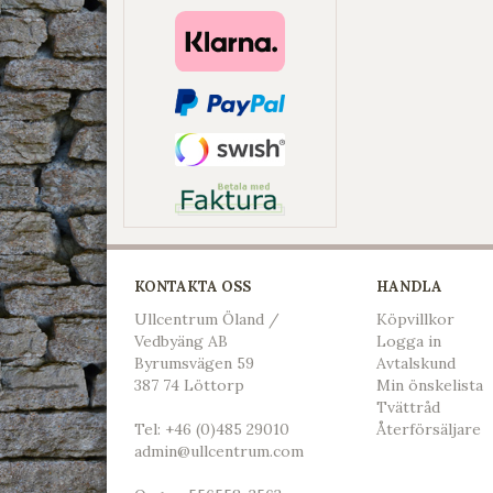
KONTAKTA OSS
HANDLA
Ullcentrum Öland /
Köpvillkor
Vedbyäng AB
L
ogga in
Byrumsvägen 59
Avtalskund
387 74 Löttorp
Min önskelista
Tvättråd
Tel:
+46 (0)485 29010
Återförsäljare
admin@ullcentrum.com