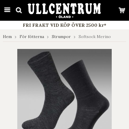
google-site-verification: google7e4b1026db5d9f32.html
FRI FRAKT VID KÖP ÖVER 2500 kr*
Hem
För fötterna
Strumpor
Softsock Merino