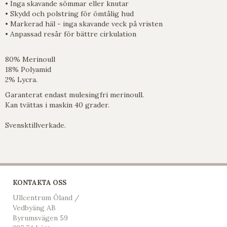
• Inga skavande sömmar eller knutar
• Skydd och polstring för ömtålig hud
• Markerad häl - inga skavande veck på vristen
• Anpassad resår för bättre cirkulation
80% Merinoull
18% Polyamid
2% Lycra.
Garanterat endast mulesingfri merinoull.
Kan tvättas i maskin 40 grader.
Svensktillverkade.
KONTAKTA OSS
Ullcentrum Öland /
Vedbyäng AB
Byrumsvägen 59