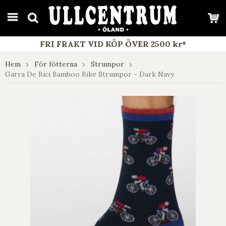
google-site-verification: google7e4b1026db5d9f32.html
FRI FRAKT VID KÖP ÖVER 2500 kr*
Hem
För fötterna
Strumpor
Garra De Bici Bamboo Bike Strumpor - Dark Navy