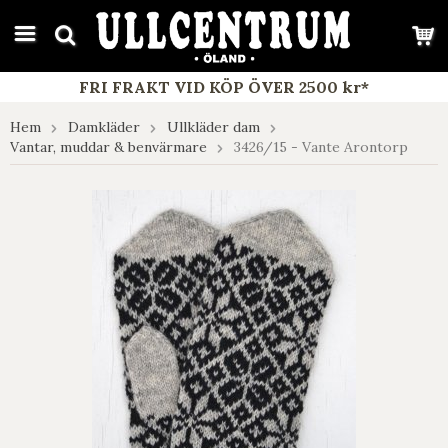
google-site-verification: google7e4b1026db5d9f32.html
FRI FRAKT VID KÖP ÖVER 2500 kr*
Hem
Damkläder
Ullkläder dam
Vantar, muddar & benvärmare
3426/15 - Vante Arontorp