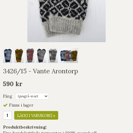
3426/15 - Vante Arontorp
590 kr
Färg
Finns i lager
LÄGG I VARUKORG »
Produktbeskrivning:
Fina handskyttlade tumvantar i 100% svensk ull.