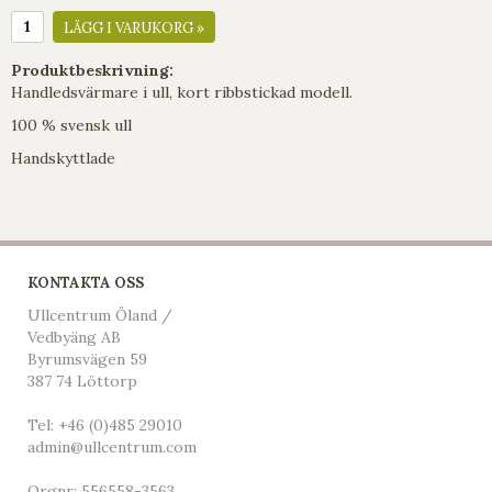
LÄGG I VARUKORG »
Produktbeskrivning:
Handledsvärmare i ull, kort ribbstickad modell.
100 % svensk ull
Handskyttlade
KONTAKTA OSS
Ullcentrum Öland /
Vedbyäng AB
Byrumsvägen 59
387 74 Löttorp
Tel:
+46 (0)485 29010
admin@ullcentrum.com
Orgnr: 556558-3563