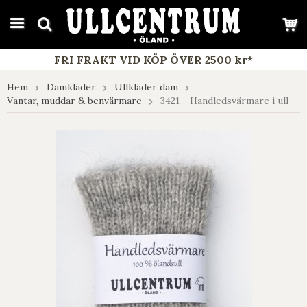
google-site-verification: google7e4b1026db5d9f32.html
FRI FRAKT VID KÖP ÖVER 2500 kr*
Hem
Damkläder
Ullkläder dam
Vantar, muddar & benvärmare
3421 - Handledsvärmare i ull