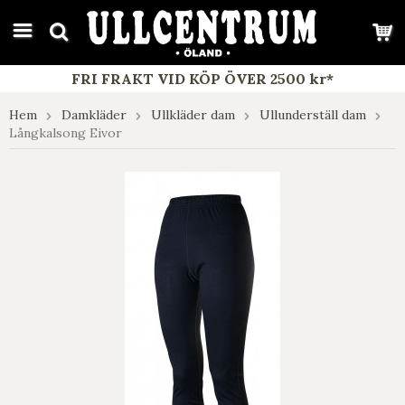
google-site-verification: google7e4b1026db5d9f32.html
FRI FRAKT VID KÖP ÖVER 2500 kr*
Hem
Damkläder
Ullkläder dam
Ullunderställ dam
Långkalsong Eivor