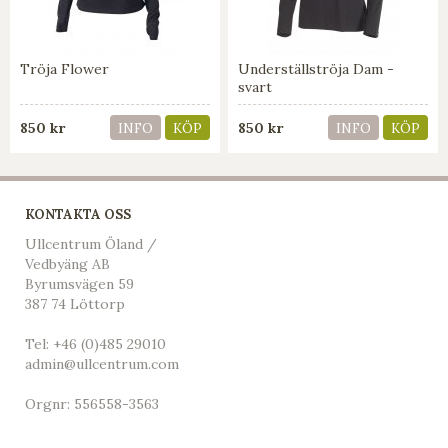
Tröja Flower
Underställströja Dam -
svart
850 kr
850 kr
INFO
KÖP
INFO
KÖP
KONTAKTA OSS
Ullcentrum Öland /
Vedbyäng AB
Byrumsvägen 59
387 74 Löttorp
Tel:
+46 (0)485 29010
admin@ullcentrum.com
Orgnr: 556558-3563