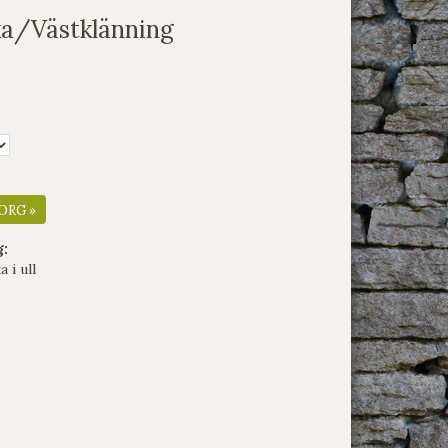
ka/Västklänning
ORG »
g:
 i ull