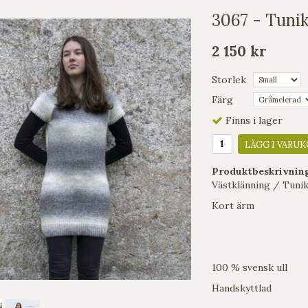
3067 - Tuni
2 150 kr
Storlek
Färg
Finns i lager
LÄGG I VARUK
Produktbeskrivnin
Västklänning / Tunika
Kort ärm
100 % svensk ull
Handskyttlad