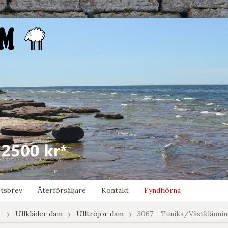
tsbrev
Återförsäljare
Kontakt
Fyndhörna
r
Ullkläder dam
Ulltröjor dam
3067 - Tunika/Västklänni