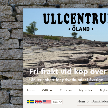
google-site-verification: google7e4b1026db5d9f32.html
Hem
Villkor
Om oss
Nyheter
Nyhe
Hem
Damkläde