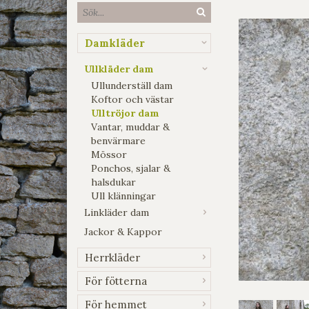
Damkläder
Ullkläder dam
Ullunderställ dam
Koftor och västar
Ulltröjor dam
Vantar, muddar &
benvärmare
Mössor
Ponchos, sjalar &
halsdukar
Ull klänningar
Linkläder dam
Jackor & Kappor
Herrkläder
För fötterna
För hemmet