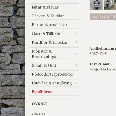
Filtar & Plädar
Täcken & Kuddar
LÄGG I ÖNSK
Barnens produkter
Garn & Tillbehör
Kardflor & Ullockar
Artikelnumme
Mönster &
3067-12-S
Beskrivningar
Direktlänk:
Smått & Gott
Högerklicka oc
Rödcederträprodukter
Hudvård & rengöring
Fyndhörna
ÖVRIGT
Om Oss