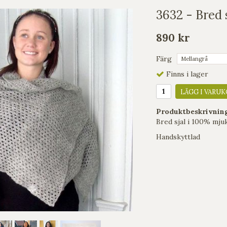
3632 - Bred 
890 kr
Färg
Finns i lager
LÄGG I VARUK
Produktbeskrivnin
Bred sjal i 100% mjuk
Handskyttlad