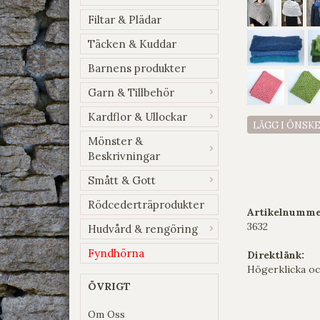
Filtar & Plädar
Täcken & Kuddar
Barnens produkter
Garn & Tillbehör
Kardflor & Ullockar
LÄGG I ÖNSK
Mönster &
Beskrivningar
Smått & Gott
Rödcederträprodukter
Artikelnumme
3632
Hudvård & rengöring
Fyndhörna
Direktlänk:
Högerklicka oc
ÖVRIGT
Om Oss