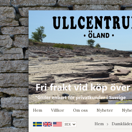
google-site-verification: google7e4b1026db5d9f32.html
Hem
Villkor
Om oss
Nyheter
Nyhe
Hem
Damkläde