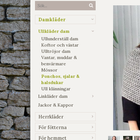
Damkläder
Ullkläder dam
Ullunderställ dam
Koftor och västar
Ulltröjor dam
Vantar, muddar &
benvärmare
Mössor
Ponchos, sjalar &
halsdukar
Ull klänningar
Linkläder dam
Jackor & Kappor
Herrkläder
För fötterna
För hemmet