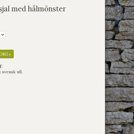
sjal med hålmönster
ORG »
g:
 svensk ull.