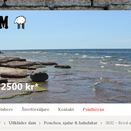
tsbrev
Återförsäljare
Kontakt
Fyndhörna
r
Ullkläder dam
Ponchos, sjalar & halsdukar
3632 - Bred 