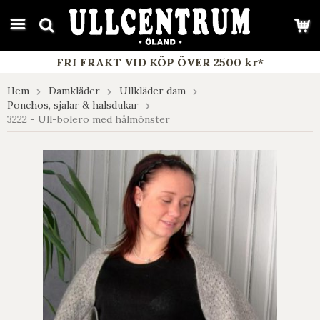
google-site-verification: google7e4b1026db5d9f32.html
FRI FRAKT VID KÖP ÖVER 2500 kr*
Hem
Damkläder
Ullkläder dam
Ponchos, sjalar & halsdukar
3222 - Ull-bolero med hålmönster