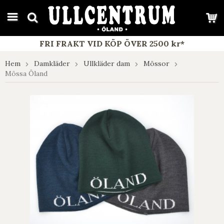
google-site-verification: google7e4b1026db5d9f32.html
FRI FRAKT VID KÖP ÖVER 2500 kr*
Hem
Damkläder
Ullkläder dam
Mössor
Mössa Öland