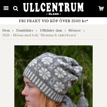
google-site-verification: google7e4b1026db5d9f32.html
FRI FRAKT VID KÖP ÖVER 2500 kr*
Hem
Damkläder
Ullkläder dam
Mössor
3526 - Mössa med tofs ”Blomma & väderkvarn”