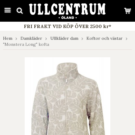
google-site-verification: google7e4b1026db5d9f32.html
FRI FRAKT VID KÖP ÖVER 2500 kr*
Hem
Damkläder
Ullkläder dam
Koftor och västar
"Monstera Long" kofta