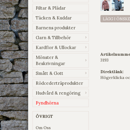
Filtar & Plädar
Täcken & Kuddar
LÄGG I ÖNSK
Barnens produkter
Garn & Tillbehör
Kardflor & Ullockar
Artikelnumme
Mönster &
3193
Beskrivningar
Direktlänk:
Smått & Gott
Högerklicka oc
Rödcederträprodukter
Hudvård & rengöring
Fyndhörna
ÖVRIGT
Om Oss