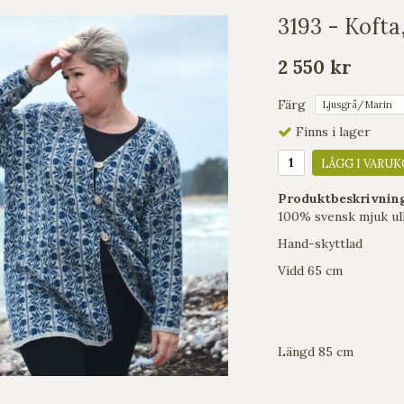
3193 - Kofta
2 550 kr
Färg
Finns i lager
LÄGG I VARUK
Produktbeskrivnin
100% svensk mjuk ull
Hand-skyttlad
Vidd 65 cm
Längd 85 cm