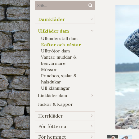
Damkläder
Ullkläder dam
Ullunderställ dam
Koftor och västar
Ulltröjor dam
Vantar, muddar &
benvärmare
Mössor
Ponchos, sjalar &
halsdukar
Ull klänningar
Linkläder dam
Jackor & Kappor
Herrkläder
För fötterna
För hemmet