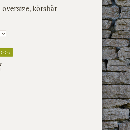
, oversize, körsbär
ORG »
g:
.