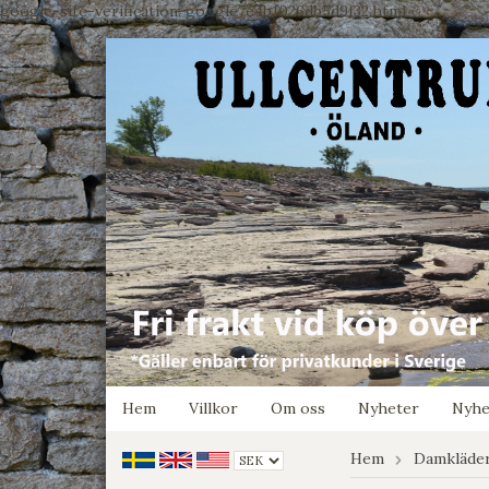
google-site-verification: google7e4b1026db5d9f32.html
Hem
Villkor
Om oss
Nyheter
Nyhe
Hem
Damkläde