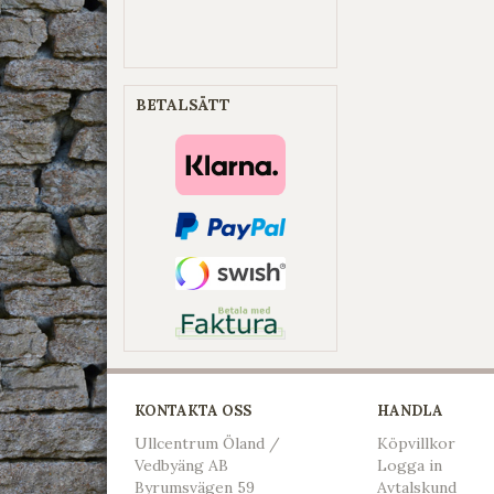
BETALSÄTT
KONTAKTA OSS
HANDLA
Ullcentrum Öland /
Köpvillkor
Vedbyäng AB
L
ogga in
Byrumsvägen 59
Avtalskund