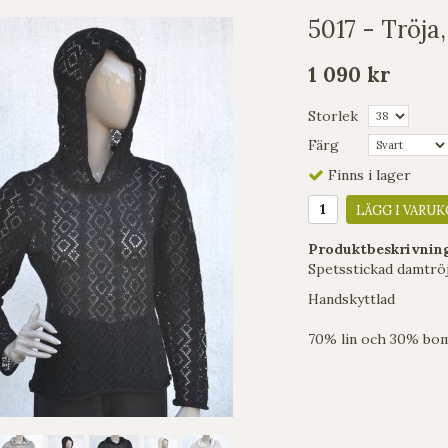
5017 - Tröja
1 090 kr
Storlek
Färg
Finns i lager
LÄGG I VARUK
Produktbeskrivnin
Spetsstickad damtröj
Handskyttlad
70% lin och 30% bom