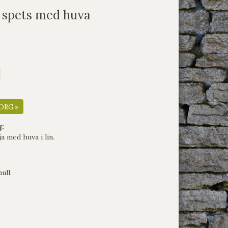
, spets med huva
ORG »
g:
a med huva i lin.
ull.