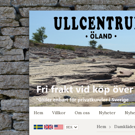
google-site-verification: google7e4b1026db5d9f32.html
Hem
Villkor
Om oss
Nyheter
Nyhe
Hem
Damkläde