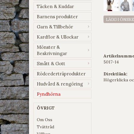
Täcken & Kuddar
Barnens produkter
LÄGG I ÖNSK
Garn & Tillbehör
Kardflor & Ullockar
Mönster &
Beskrivningar
Artikelnumme
5017-14
Smått & Gott
Rödcederträprodukter
Direktlänk:
Högerklicka oc
Hudvård & rengöring
Fyndhörna
ÖVRIGT
Om Oss
Tvättråd
Villkor