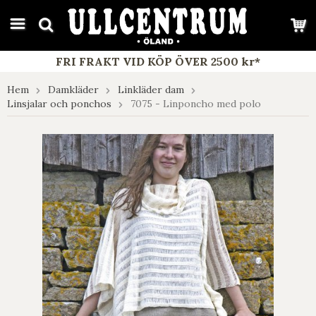
google-site-verification: google7e4b1026db5d9f32.html
FRI FRAKT VID KÖP ÖVER 2500 kr*
Hem
Damkläder
Linkläder dam
Linsjalar och ponchos
7075 - Linponcho med polo