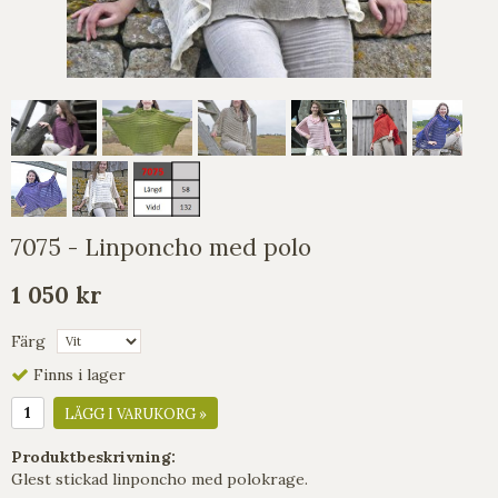
7075 - Linponcho med polo
1 050 kr
Färg
Finns i lager
LÄGG I VARUKORG »
Produktbeskrivning:
Glest stickad linponcho med polokrage.