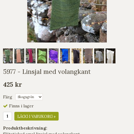
5977 - Linsjal med volangkant
425 kr
Färg
Finns i lager
LÄGG I VARUKORG »
Produktbeskrivning:
Slätstickad smal linsjal med volangkant.