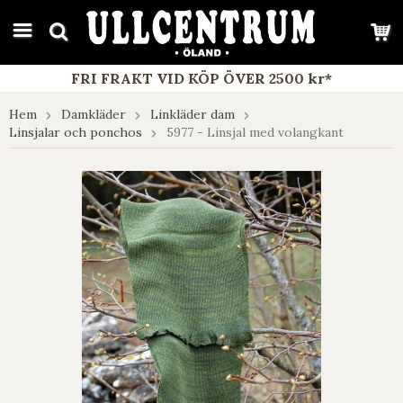
google-site-verification: google7e4b1026db5d9f32.html
FRI FRAKT VID KÖP ÖVER 2500 kr*
Hem
Damkläder
Linkläder dam
Linsjalar och ponchos
5977 - Linsjal med volangkant