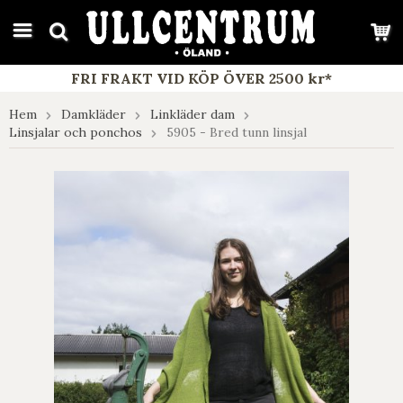
google-site-verification: google7e4b1026db5d9f32.html
FRI FRAKT VID KÖP ÖVER 2500 kr*
Hem
Damkläder
Linkläder dam
Linsjalar och ponchos
5905 - Bred tunn linsjal