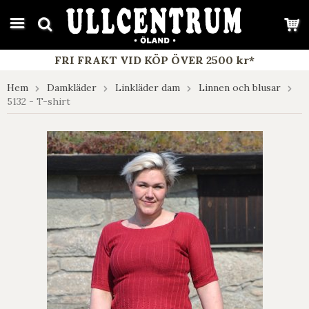
google-site-verification: google7e4b1026db5d9f32.html
FRI FRAKT VID KÖP ÖVER 2500 kr*
Hem
Damkläder
Linkläder dam
Linnen och blusar
5132 - T-shirt