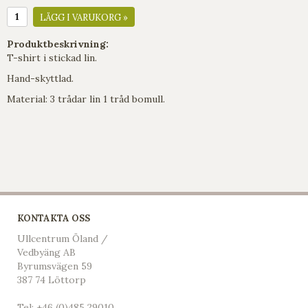
LÄGG I VARUKORG »
Produktbeskrivning:
T-shirt i stickad lin.
Hand-skyttlad.
Material: 3 trådar lin 1 tråd bomull.
KONTAKTA OSS
Ullcentrum Öland /
Vedbyäng AB
Byrumsvägen 59
387 74 Löttorp
Tel:
+46 (0)485 29010