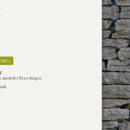
e
ORG »
g:
k modell i flera färger.
ull.