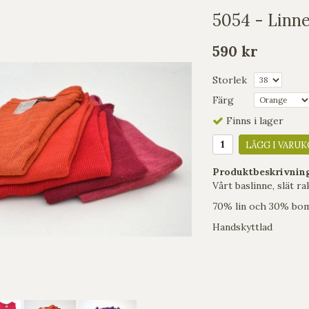
5054 - Linn
590 kr
Storlek
Färg
Finns i lager
LÄGG I VARUK
Produktbeskrivnin
Vårt baslinne, slät ra
70% lin och 30% bom
Handskyttlad