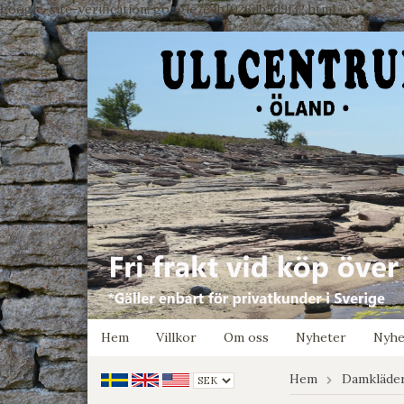
google-site-verification: google7e4b1026db5d9f32.html
Hem
Villkor
Om oss
Nyheter
Nyhe
Hem
Damkläde