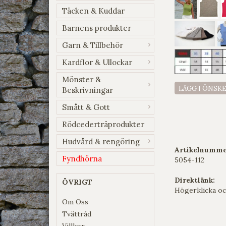
Täcken & Kuddar
Barnens produkter
Garn & Tillbehör
Kardflor & Ullockar
Mönster &
LÄGG I ÖNSK
Beskrivningar
Smått & Gott
Rödcederträprodukter
Hudvård & rengöring
Artikelnumme
Fyndhörna
5054-112
Direktlänk:
ÖVRIGT
Högerklicka oc
Om Oss
Tvättråd
Villkor