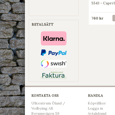
5543 - Capri 
760 kr
BETALSÄTT
KONTAKTA OSS
HANDLA
Ullcentrum Öland /
Köpvillkor
Vedbyäng AB
L
ogga in
Byrumsvägen 59
Avtalskund