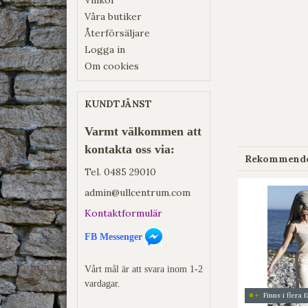
Våra butiker
Återförsäljare
Logga in
Om cookies
KUNDTJÄNST
Varmt välkommen att
kontakta oss via:
Rekommender
Tel.
0485 29010
admin@ullcentrum.com
Kontaktformulär
FB Messenger
Vårt mål är att svara inom 1-2
vardagar.
Finns i flera 