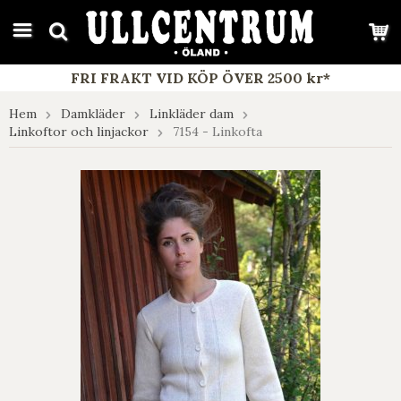
google-site-verification: google7e4b1026db5d9f32.html
FRI FRAKT VID KÖP ÖVER 2500 kr*
Hem
Damkläder
Linkläder dam
Linkoftor och linjackor
7154 - Linkofta