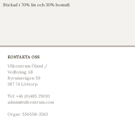
Stickad i 70% lin och 30% bomull.
KONTAKTA OSS
Ullcentrum Öland /
Vedbyäng AB
Byrumsvägen 59
387 74 Löttorp
Tel:
+46 (0)485 29010
admin@ullcentrum.com
Orgnr: 556558-3563