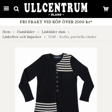
google-site-verification: google7e4b1026db5d9f32.html
FRI FRAKT VID KÖP ÖVER 2500 kr*
Hem
Damkläder
Linkläder dam
Linkoftor och linjackor
5148 - Kofta, partiella ränder