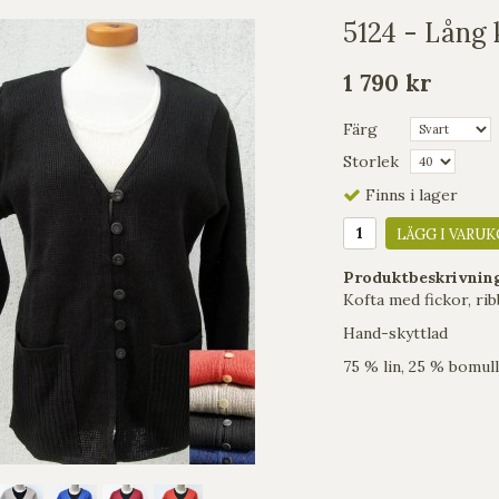
5124 - Lång 
1 790 kr
Färg
Storlek
Finns i lager
LÄGG I VARUK
Produktbeskrivnin
Kofta med fickor, rib
Hand-skyttlad
75 % lin, 25 % bomull