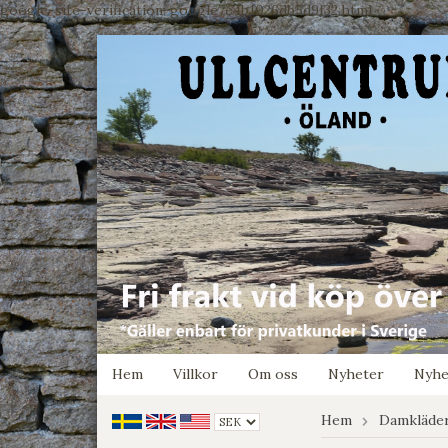
google-site-verification: google7e4b1026db5d9f32.html
Hem
Villkor
Om oss
Nyheter
Nyhe
Hem
Damkläde