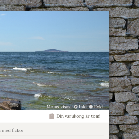
Moms visas:
Inkl
Exkl
Din varukorg är tom!
a med fickor