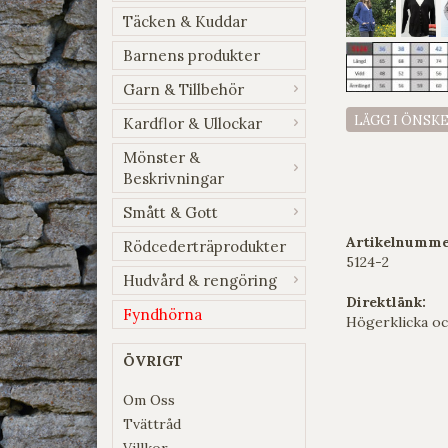
Täcken & Kuddar
Barnens produkter
Garn & Tillbehör
LÄGG I ÖNSK
Kardflor & Ullockar
Mönster &
Beskrivningar
Smått & Gott
Artikelnumme
Rödcederträprodukter
5124-2
Hudvård & rengöring
Direktlänk:
Fyndhörna
Högerklicka oc
ÖVRIGT
Om Oss
Tvättråd
Villkor