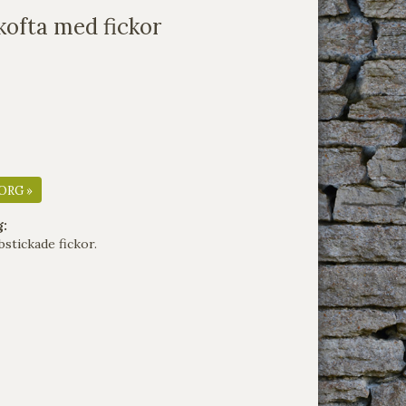
kofta med fickor
ORG »
g:
bstickade fickor.