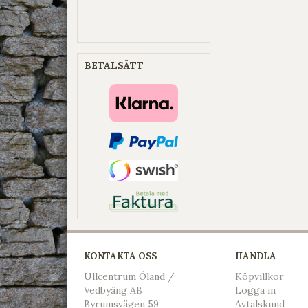
BETALSÄTT
KONTAKTA OSS
HANDLA
Ullcentrum Öland /
Köpvillkor
Vedbyäng AB
L
ogga in
Byrumsvägen 59
Avtalskund