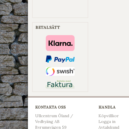
BETALSÄTT
KONTAKTA OSS
HANDLA
Ullcentrum Öland /
Köpvillkor
Vedbyäng AB
L
ogga in
Byrumsvägen 59
Avtalskund