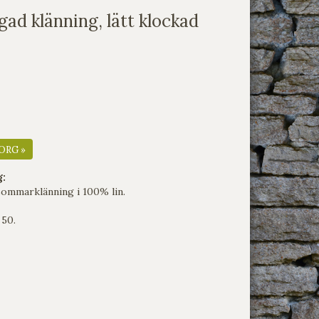
gad klänning, lätt klockad
ORG »
g:
 sommarklänning i 100% lin.
 50.