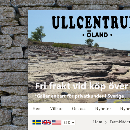
google-site-verification: google7e4b1026db5d9f32.html
Hem
Villkor
Om oss
Nyheter
Nyhe
Hem
Damkläde