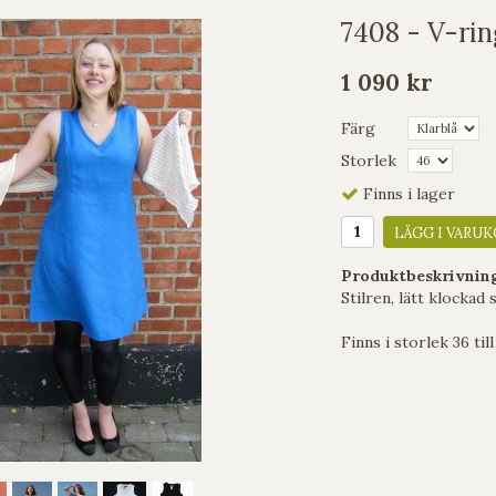
7408 - V-rin
1 090 kr
Färg
Storlek
Finns i lager
LÄGG I VARUK
Produktbeskrivnin
Stilren, lätt klockad
Finns i storlek 36 till