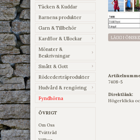
Täcken & Kuddar
Barnens produkter
Garn & Tillbehör
LÄGG I ÖNSK
Kardflor & Ullockar
Mönster &
Beskrivningar
Smått & Gott
Artikelnumme
Rödcederträprodukter
7408-5
Hudvård & rengöring
Direktlänk:
Fyndhörna
Högerklicka oc
ÖVRIGT
Om Oss
Tvättråd
Villkor