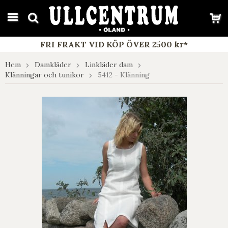
google-site-verification: google7e4b1026db5d9f32.html
FRI FRAKT VID KÖP ÖVER 2500 kr*
Hem
Damkläder
Linkläder dam
Klänningar och tunikor
5412 - Klänning