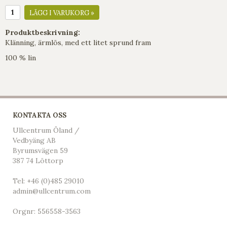
LÄGG I VARUKORG »
Produktbeskrivning:
Klänning, ärmlös, med ett litet sprund fram
100 % lin
KONTAKTA OSS
Ullcentrum Öland /
Vedbyäng AB
Byrumsvägen 59
387 74 Löttorp
Tel:
+46 (0)485 29010
admin@ullcentrum.com
Orgnr: 556558-3563