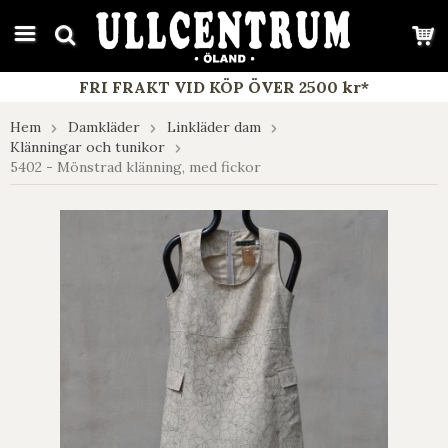
google-site-verification: google7e4b1026db5d9f32.html
FRI FRAKT VID KÖP ÖVER 2500 kr*
Hem
Damkläder
Linkläder dam
Klänningar och tunikor
5402 - Mönstrad klänning, med fickor