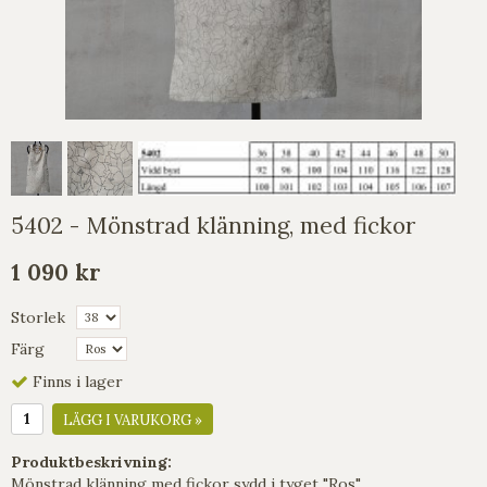
5402 - Mönstrad klänning, med fickor
1 090 kr
Storlek
Färg
Finns i lager
LÄGG I VARUKORG »
Produktbeskrivning:
Mönstrad klänning med fickor sydd i tyget "Ros".