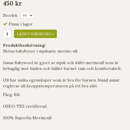
450 kr
Storlek
Finns i lager
LÄGG I VARUKORG »
Produktbeskrivning:
Sköna babybyxor i mjukaste merino ull.
Janus Babywool är gjort av mjuk och klifri merinoull som är
behaglig mot huden och håller barnet vam och komfortabelt.
Ull har unika egenskaper som är bra för barnen, bland annat
reglerar ull kroppstemperaturen på ett bra sätt.
Färg: Blå
OEKO-TEX certifierad.
100% Superfin Merinoull