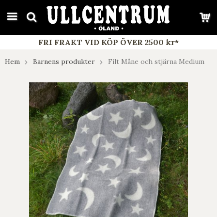
google-site-verification: google7e4b1026db5d9f32.html
FRI FRAKT VID KÖP ÖVER 2500 kr*
Hem
Barnens produkter
Filt Måne och stjärna Medium