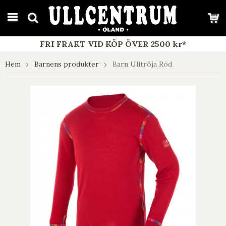
google-site-verification: google7e4b1026db5d9f32.html
FRI FRAKT VID KÖP ÖVER 2500 kr*
Hem
Barnens produkter
Barn Ulltröja Röd